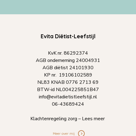
Evita Diëtist-Leefstijl
KvK nr. 86292374
AGB onderneming 24004931
AGB diëtist 24101930
KP nr. 19106102589
NL83 KNAB 0776 2713 69
BTW-id NL004225851B47
info@evitadietistleefstijl.nl
06-43689424
K
la
chtenregeling zorg – Lees meer
Meer over mij